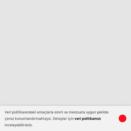
Veri politikasındaki amaçlarla sınırlı ve mevzuata uygun şekilde
çerez konumlandırmaktayız. Detaylar için
veri politikamızı
inceleyebilirsiniz.