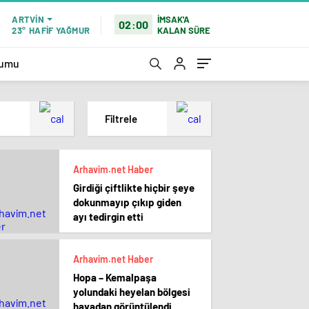
İMSAK'A
ARTVIN
02:00
KALAN SÜRE
23°
HAFİF YAĞMUR
rumu
Filtrele
En çok okunanlar
Arhavim.net Haber
En az okunanlar
Girdiği çiftlikte hiçbir şeye
Yorum Sayısına Göre
dokunmayıp çıkıp giden
En yeniler
ayı tedirgin etti
En eskiler
Arhavim.net Haber
Hopa – Kemalpaşa
yolundaki heyelan bölgesi
havadan görüntülendi