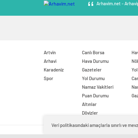
Arhavim.net - Arhavi
Artvin
Canlı Borsa
Ha
Arhavi
Hava Durumu
Nö
Karadeniz
Gazeteler
Yo
Spor
Yol Durumu
Can
Namaz Vakitleri
Nam
Puan Durumu
Ga
Altınlar
Dövizler
Veri politikasındaki amaçlarla sınırlı ve m