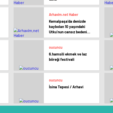
Arhavim.net Haber
Kemalpaşa’da denizde
kaybolan 10 yaşındaki
Utku’nun cansız bedeni
bulundu
oucuncu
6.hamsili ekmek ve laz
böreği festivali
oucuncu
İsina Tepesi / Arhavi