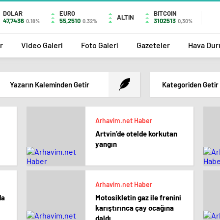
DOLAR
EURO
BITCOIN
ALTIN
47,7436
55,2510
3102513
0.18%
0.32%
0,30%
r
Video Galeri
Foto Galeri
Gazeteler
Hava Du
Yazarın Kaleminden Getir
Kategoriden Getir
Arhavim.net Haber
Artvin’de otelde korkutan
yangın
Arhavim.net Haber
da
Motosikletin gaz ile frenini
karıştırınca çay ocağına
daldı