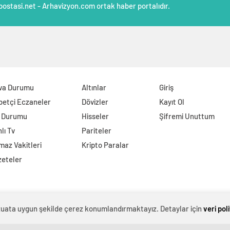
postasi.net - Arhavizyon.com ortak haber portalıdır.
va Durumu
Altınlar
Giriş
betçi Eczaneler
Dövizler
Kayıt Ol
l Durumu
Hisseler
Şifremi Unuttum
lı Tv
Pariteler
az Vakitleri
Kripto Paralar
zeteler
evzuata uygun şekilde çerez konumlandırmaktayız. Detaylar için
veri pol