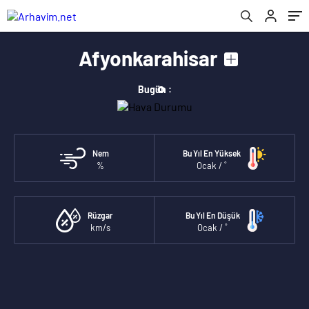
Afyonkarahisar
°
Bugün :
Nem
Bu Yıl En Yüksek
%
Ocak / ˚
Rüzgar
Bu Yıl En Düşük
km/s
Ocak / ˚