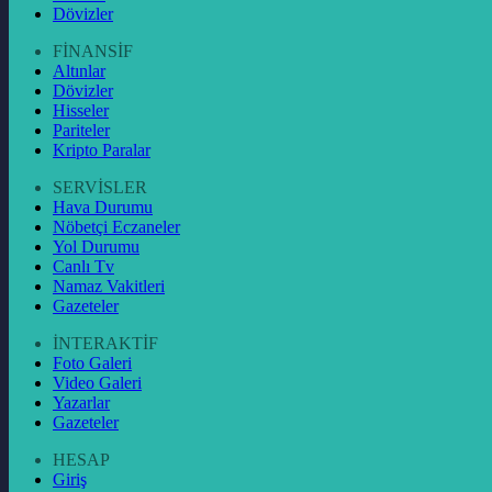
Dövizler
FİNANSİF
Altınlar
Dövizler
Hisseler
Pariteler
Kripto Paralar
SERVİSLER
Hava Durumu
Nöbetçi Eczaneler
Yol Durumu
Canlı Tv
Namaz Vakitleri
Gazeteler
İNTERAKTİF
Foto Galeri
Video Galeri
Yazarlar
Gazeteler
HESAP
Giriş