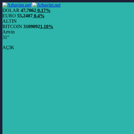
DOLAR
47,7062
0.17%
EURO
55,2407
0.4%
ALTIN
BITCOIN
3109092
1,10%
Artvin
31°
AÇIK