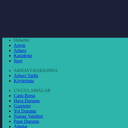
Haberler
Artvin
Arhavi
Karadeniz
Spor
ARHAVİ HAKKINDA
Arhavi Tarihi
Köylerimiz
UYGULAMALAR
Canlı Borsa
Hava Durumu
Gazeteler
Yol Durumu
Namaz Vakitleri
Puan Durumu
Altınlar