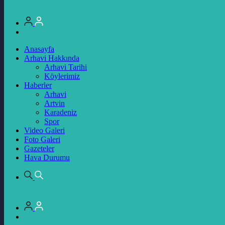
Anasayfa
Arhavi Hakkında
Arhavi Tarihi
Köylerimiz
Haberler
Arhavi
Artvin
Karadeniz
Spor
Video Galeri
Foto Galeri
Gazeteler
Hava Durumu