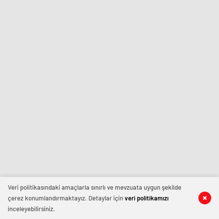
Veri politikasındaki amaçlarla sınırlı ve mevzuata uygun şekilde
çerez konumlandırmaktayız. Detaylar için
veri politikamızı
inceleyebilirsiniz.