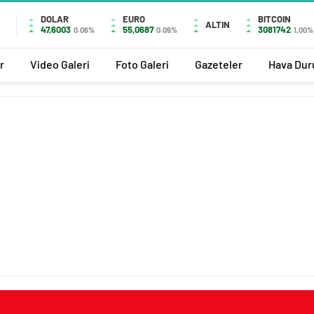
DOLAR
EURO
BITCOIN
ALTIN
47,6003
55,0687
3081742
0.06%
0.09%
1,00%
r
Video Galeri
Foto Galeri
Gazeteler
Hava Du