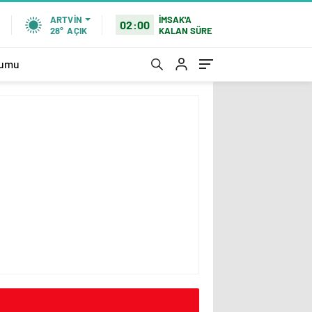
İMSAK'A
ARTVIN
02:00
KALAN SÜRE
28°
AÇIK
rumu