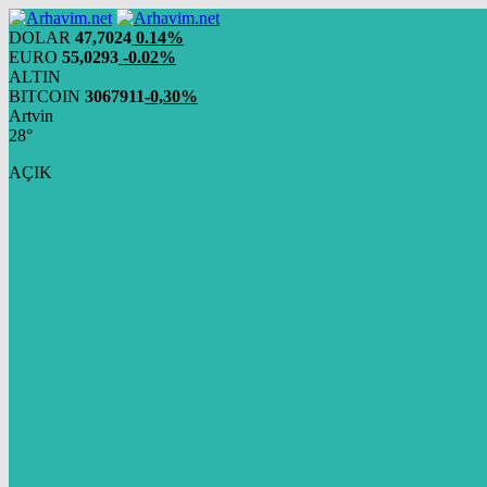
DOLAR
47,7024
0.14%
EURO
55,0293
-0.02%
ALTIN
BITCOIN
3067911
-0,30%
Artvin
28°
AÇIK