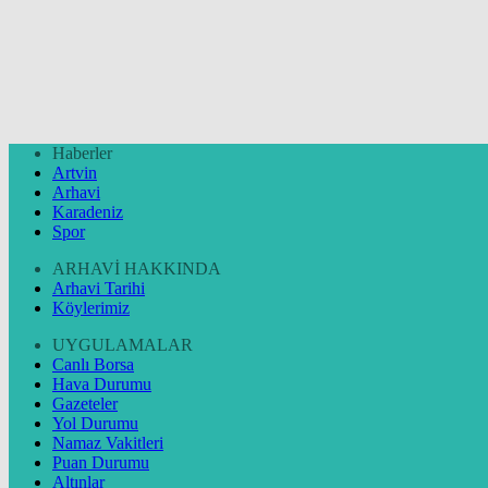
Haberler
Artvin
Arhavi
Karadeniz
Spor
ARHAVİ HAKKINDA
Arhavi Tarihi
Köylerimiz
UYGULAMALAR
Canlı Borsa
Hava Durumu
Gazeteler
Yol Durumu
Namaz Vakitleri
Puan Durumu
Altınlar