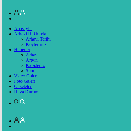
Anasayfa
Arhavi Hakkında
Arhavi Tarihi
Köylerimiz
Haberler
Arhavi
Artvin
Karadeniz
Spor
Video Galeri
Foto Galeri
Gazeteler
Hava Durumu