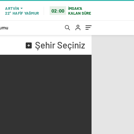
İMSAK'A
ARTVIN
02:00
KALAN SÜRE
22°
HAFİF YAĞMUR
rumu
Şehir
Seçiniz