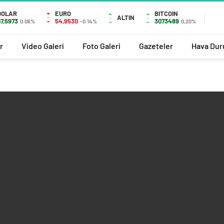
DOLAR
EURO
BITCOIN
ALTIN
47,5973
54,9530
3073489
0.06%
-0.14%
0,20%
r
Video Galeri
Foto Galeri
Gazeteler
Hava Du