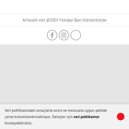
Arhavim.net @2001 Yılından Beri Hizmetinizde
Veri politikasındaki amaçlarla sınırlı ve mevzuata uygun şekilde
çerez konumlandırmaktayız. Detaylar için
veri politikamızı
inceleyebilirsiniz.