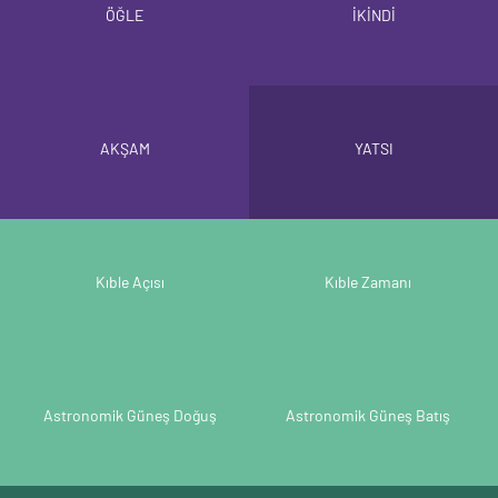
ÖĞLE
İKİNDİ
AKŞAM
YATSI
Kıble Açısı
Kıble Zamanı
Astronomik Güneş Doğuş
Astronomik Güneş Batış