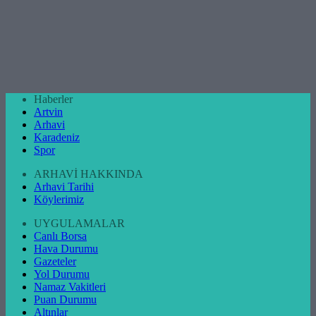
Haberler
Artvin
Arhavi
Karadeniz
Spor
ARHAVİ HAKKINDA
Arhavi Tarihi
Köylerimiz
UYGULAMALAR
Canlı Borsa
Hava Durumu
Gazeteler
Yol Durumu
Namaz Vakitleri
Puan Durumu
Altınlar