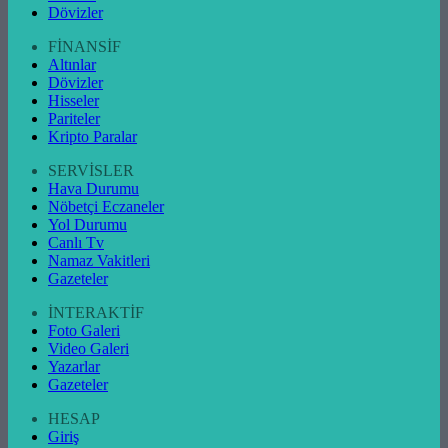
Dövizler
FİNANSİF
Altınlar
Dövizler
Hisseler
Pariteler
Kripto Paralar
SERVİSLER
Hava Durumu
Nöbetçi Eczaneler
Yol Durumu
Canlı Tv
Namaz Vakitleri
Gazeteler
İNTERAKTİF
Foto Galeri
Video Galeri
Yazarlar
Gazeteler
HESAP
Giriş