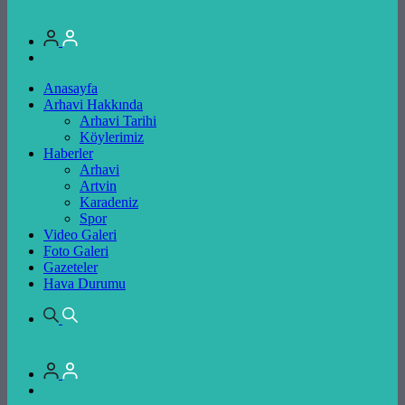
Anasayfa
Arhavi Hakkında
Arhavi Tarihi
Köylerimiz
Haberler
Arhavi
Artvin
Karadeniz
Spor
Video Galeri
Foto Galeri
Gazeteler
Hava Durumu