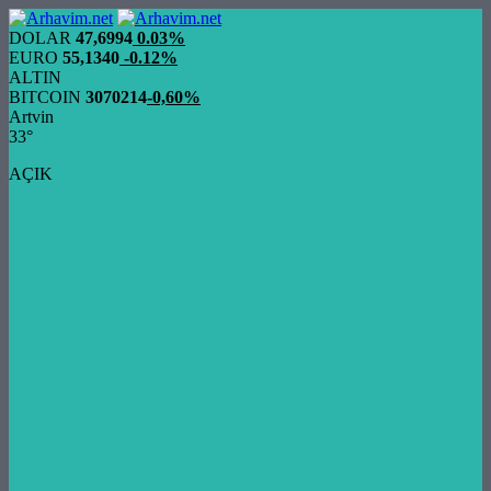
DOLAR
47,6994
0.03%
EURO
55,1340
-0.12%
ALTIN
BITCOIN
3070214
-0,60%
Artvin
33°
AÇIK