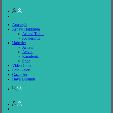
Anasayfa
Arhavi Hakkında
Arhavi Tarihi
Köylerimiz
Haberler
Arhavi
Artvin
Karadeniz
Spor
Video Galeri
Foto Galeri
Gazeteler
Hava Durumu