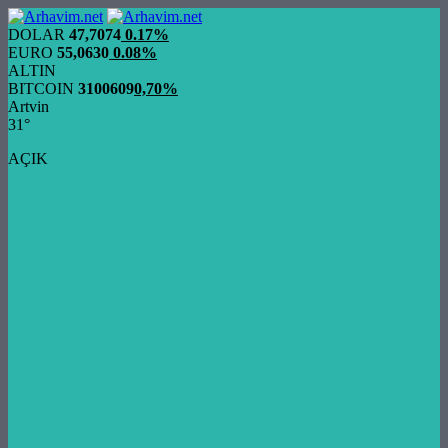
DOLAR
47,7074
0.17%
EURO
55,0630
0.08%
ALTIN
BITCOIN
3100609
0,70%
Artvin
31°
AÇIK