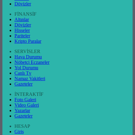
Dövizler
FİNANSİF
Altınlar
Dövizler
Hisseler
Pariteler
Kripto Paralar
SERVİSLER
Hava Durumu
Nöbetçi Eczaneler
Yol Durumu
Canlı Tv
Namaz Vakitleri
Gazeteler
İNTERAKTİF
Foto Galeri
Video Galeri
Yazarlar
Gazeteler
HESAP
Giriş