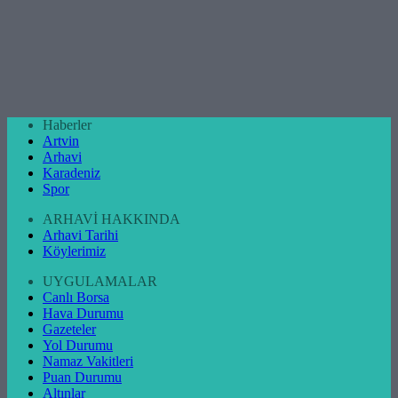
Haberler
Artvin
Arhavi
Karadeniz
Spor
ARHAVİ HAKKINDA
Arhavi Tarihi
Köylerimiz
UYGULAMALAR
Canlı Borsa
Hava Durumu
Gazeteler
Yol Durumu
Namaz Vakitleri
Puan Durumu
Altınlar